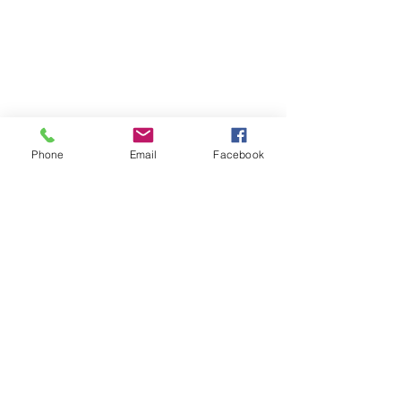
Phone
Email
Facebook
コメント
コメントを追加…
事業継続力強化計画策定
当社支援の企業
支援（無料）が拡大され
補助金申請採択
ました
た。
全ての記事
（22）
22件の記事
お知らせ
（0）
0件の記事