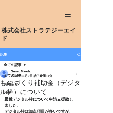
​株式会
社ストラテジーエイ
ド
記事
全ての記事
Sunao Maeda
全ての記事
2023年11月9日
読了時間: 1分
ものづくり補助金（デジタ
お知らせ
ル枠）について
月報
最近デジタル枠について申請支援致し
ました。
デジタル枠は加点項目が多いですが、